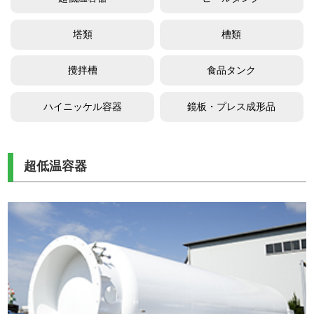
塔類
槽類
攪拌槽
食品タンク
ハイニッケル容器
鏡板・プレス成形品
超低温容器